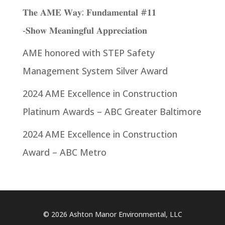
𝐓𝐡𝐞 𝐀𝐌𝐄 𝐖𝐚𝐲: 𝐅𝐮𝐧𝐝𝐚𝐦𝐞𝐧𝐭𝐚𝐥 #𝟏𝟏
-𝐒𝐡𝐨𝐰 𝐌𝐞𝐚𝐧𝐢𝐧𝐠𝐟𝐮𝐥 𝐀𝐩𝐩𝐫𝐞𝐜𝐢𝐚𝐭𝐢𝐨𝐧
AME honored with STEP Safety
Management System Silver Award
2024 AME Excellence in Construction
Platinum Awards – ABC Greater Baltimore
2024 AME Excellence in Construction
Award – ABC Metro
© 2026 Ashton Manor Environmental, LLC